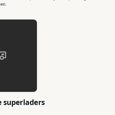
gen.
 superladers