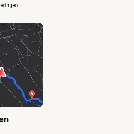
teringen
nen