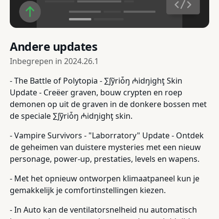
Andere updates
Inbegrepen in
2024.26.1
- The Battle of Polytopia - ∑∫ỹriȱŋ ₼idŋighţ Skin
Update - Creëer graven, bouw crypten en roep
demonen op uit de graven in de donkere bossen met
de speciale ∑∫ỹriȱŋ ₼idŋighţ skin.
- Vampire Survivors - "Laborratory" Update - Ontdek
de geheimen van duistere mysteries met een nieuw
personage, power-up, prestaties, levels en wapens.
- Met het opnieuw ontworpen klimaatpaneel kun je
gemakkelijk je comfortinstellingen kiezen.
- In Auto kan de ventilatorsnelheid nu automatisch