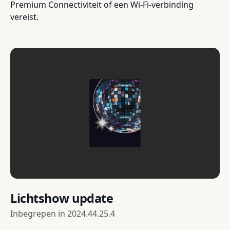
Premium Connectiviteit of een Wi-Fi-verbinding
vereist.
Lichtshow update
Inbegrepen in
2024.44.25.4